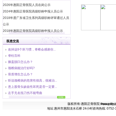
2026年惠阳正骨医院人员在岗公示
2024年惠阳正骨医院高级职称申报人员公示
2018年度广东省卫生系列高级职称评审通过人员
公示
2018年惠阳正骨医院高级职称申报人员公示
2018年惠阳正骨医院高级职称申报人员公示
医患交流
惠阳正骨医院2018年9月份消防安全培训
改掉这8个坏习惯，脊椎会感谢你...
2018年惠阳正骨医院高级职称申报人员公示
脊柱百科
2017年惠阳正骨医院高级职称申报人员公示
膝盖脱臼怎么办？
2017年惠阳正骨医院高级职称申报人员公示
颈椎病能治疗好吗?
中国平安财产保险公司惠州中心支公司与惠阳正
骨质增生怎么办？
骨医院正式签订协议
听说颈椎病的危害性很高，很难治...
2016年5月4日、10日我院总护士长参加区卫计系
患上股骨头缺血性坏死是否一定要...
统护士演讲比赛初、决赛，获得比赛二等奖
左手无名指刀伤不能弯曲
2016年5月11日下午我院举行庆祝“5•12”国际护
士节大会
版权所有-惠阳正骨医院 www.gdhyzgyy.co
Power by
2016年3月16日医院开展献爱心、无偿献血活动
地址:惠州市惠阳淡水石桥 24小时咨询热线: 0752-37711
2016年1月5日我院开展院感知识的培训学习