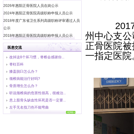
2026年惠阳正骨医院人员在岗公示
2024年惠阳正骨医院高级职称申报人员公示
2018年度广东省卫生系列高级职称评审通过人员
20
公示
州中心支公
2018年惠阳正骨医院高级职称申报人员公示
正骨医院被
2018年惠阳正骨医院高级职称申报人员公示
医患交流
惠阳正骨医院2018年9月份消防安全培训
一指定医院
改掉这8个坏习惯，脊椎会感谢你...
2018年惠阳正骨医院高级职称申报人员公示
脊柱百科
2017年惠阳正骨医院高级职称申报人员公示
膝盖脱臼怎么办？
2017年惠阳正骨医院高级职称申报人员公示
颈椎病能治疗好吗?
中国平安财产保险公司惠州中心支公司与惠阳正
骨质增生怎么办？
骨医院正式签订协议
听说颈椎病的危害性很高，很难治...
2016年5月4日、10日我院总护士长参加区卫计系
患上股骨头缺血性坏死是否一定要...
统护士演讲比赛初、决赛，获得比赛二等奖
左手无名指刀伤不能弯曲
2016年5月11日下午我院举行庆祝“5•12”国际护
士节大会
2016年3月16日医院开展献爱心、无偿献血活动
2016年1月5日我院开展院感知识的培训学习